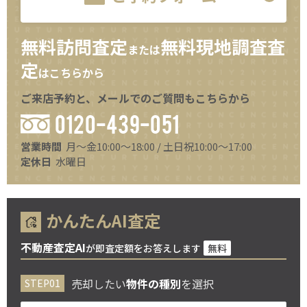
無料訪問査定
無料現地調査査
または
定
はこちらから
ご来店予約と、メールでのご質問もこちらから
0120-439-051
営業時間
月～金10:00～18:00 / 土日祝10:00～17:00
定休日
水曜日
かんたんAI査定
不動産査定AI
が即査定額をお答えします
無料
売却したい
物件の種別
を選択