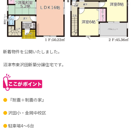
新着物件を公開いたしました。
沼津市東沢田新築分譲住宅です。
●
『耐震＋制震の家』
●
沢田小・金岡中校区
●
駐車場4～6台