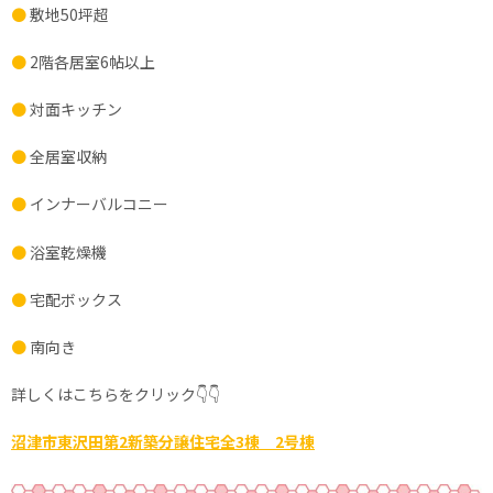
●
敷地50坪超
●
2階各居室6帖以上
●
対面キッチン
●
全居室収納
●
インナーバルコニー
●
浴室乾燥機
●
宅配ボックス
●
南向き
詳しくはこちらをクリック👇👇
沼津市東沢田第2新築分譲住宅全3棟 2号棟