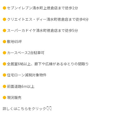
●
セブンイレブン清水町上徳倉店まで徒歩1分
●
クリエイトエス・ディー清水町徳倉店まで徒歩4分
●
スーパーカドイケ清水町徳倉店まで徒歩5分
●
敷地65坪
●
カースペース2台駐車可
●
全居室6帖以上、廊下や広縁があるゆとりの間取り
●
住宅ローン減税対象物件
●
前面道路6m以上
●
現況販売
詳しくはこちらをクリック👇👇