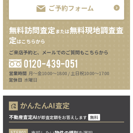
ご予約フォーム
無料訪問査定
無料現地調査査
または
定
はこちらから
ご来店予約と、メールでのご質問もこちらから
0120-439-051
営業時間
月～金10:00～18:00 / 土日祝10:00～17:00
定休日
水曜日
かんたんAI査定
不動産査定AI
が即査定額をお答えします
無料
売却したい
物件の種別
を選択