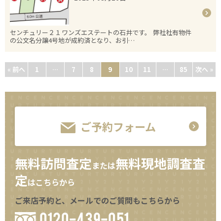
センチュリー２１ワンズエステートの石井です。 弊社社有物件
の公文名分譲4号地が成約済となり、お引…
« 前へ
1
…
7
8
9
10
11
…
85
次へ »
ご予約フォーム
無料訪問査定
無料現地調査査
または
定
はこちらから
ご来店予約と、メールでのご質問もこちらから
0120-439-051