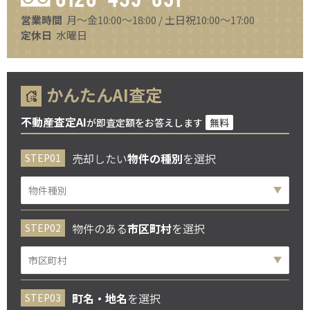
営業時間
月～金10:00～18:00 / 土日祝10:00～17:00
定休日
水曜日
かんたんAI査定
不動産査定AI
が即査定額をお答えします
無料
売却したい
物件の種別
を選択
物件のある
市区町村
を選択
町名・地名
を選択